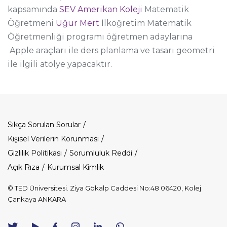
kapsamında
SEV Amerikan Koleji
Matematik
Öğretmeni
Uğur Mert
İlköğretim Matematik
Öğretmenliği programı öğretmen adaylarına
Apple araçları ile ders planlama ve tasarı geometri
ile ilgili atölye yapacaktır.
Dipnot
Sıkça Sorulan Sorular
Kişisel Verilerin Korunması
Gizlilik Politikası
Sorumluluk Reddi
Açık Rıza
Kurumsal Kimlik
© TED Üniversitesi. Ziya Gökalp Caddesi No:48 06420, Kolej
Çankaya ANKARA
TED
TED
TED
TED
TED